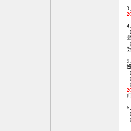
3
2
4
（
登
5
2
6