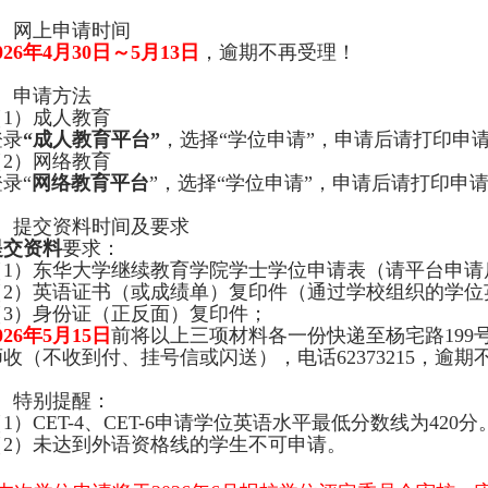
、网上申请时间
026
年
4
月
30
日～
5
月
13
日
，逾期不再受理！
、申请方法
（
1
）成人教育
登录
“成人教育平台”
，选择“学位申请”，申请后请打印申
2）
网络教育
录“
网络
教育平台
”，选择“学位申请”，申请后请打印申
、提交资料时间及要求
提交资料
要求：
（
1
）东华大学继续教育学院学士学位申请表（请平台申请
（
2
）英语证书（或成绩单）复印件（通过学校组织的学位
（
3
）身份证（正反面）复印件；
026
年
5
月
15
日
前将以上三项材料各一份快递至杨宅路
199
师收（不收到付、挂号信或闪送），电话
62373215
，逾期
、
特别提醒：
（
1
）
CET-4
、
CET-6
申请学位英语水平最低分数线为
420
分
（
2
）
未达到外语资格线的学生不可申请。