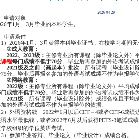
2026-04-29
、申请对象
026
年
1
月、
3
月毕业的本科学生。
、申请条件
（
1
）
2026
年
1
月、
3
月获得本科毕业证书，在校学习期间无
①
成人教育：
2022
、
2023
级：
主修专业所有课程（除毕业论文外）
位课程
每门成绩不低于
70
分
。
毕业后再参加的外语考试成
2021
级
及之前（高起本）批次
：所有课程（毕业设计
于
75
分。
毕业后再报名参加的外语考试成绩不作为申报学
②
网络
教育：
2022
级：
主修专业所有课程（除毕业论文外）平均成
每门成绩不低于
70
分
。毕业后再参加的外语考试成绩不作
2021
级
：所有课程（毕业设计除外）成绩合格且平均
参加的外语考试成绩不作为申报学位的依据。
（
2
）外语资格线：
2022
年
6
月以后
CET
－
4
或者
CET-6
成绩
英语水平最低线，或者
2022
年
6
月以后获得
PETS-3
笔试成绩
过学校组织的学位英语考试。
（
3
）参加毕业答辩、毕业论文（毕业设计）成绩合格。