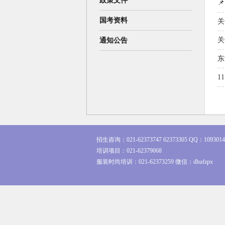
政策文件

国考资料
关
关
通知公告
东
1
招生咨询：021-62373747 62373305 QQ：1093014
培训项目：021-62379068
服装时尚培训：021-62373259 微信：dhufzpx